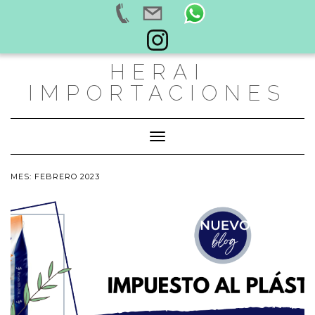
Saltar
HERAI
al
contenido
IMPORTACIONES
Cambiar modo de navegación
MES:
FEBRERO 2023