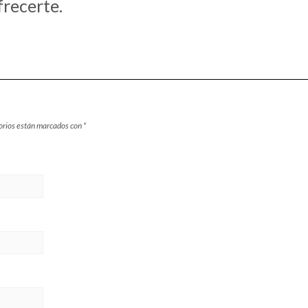
recerte.
orios están marcados con
*